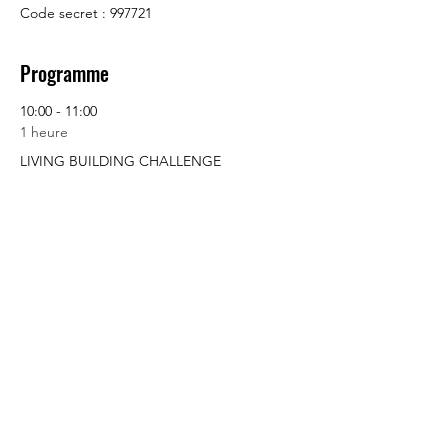
Code secret : 997721
Programme
10:00 - 11:00
1 heure
LIVING BUILDING CHALLENGE
Tout voir
Partager cet événement
CEREM