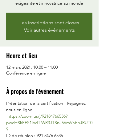
exigeante et innovatrice au monde
Les inscriptions sont closes
Voir autres événements
Heure et lieu
12 mars 2021, 10:00 – 11:00
Conférence en ligne
À propos de l'événement
Préentation de la certification . Rejoignez 
nous en ligne
https://zoom.us/j/92184766536?
pwd=SkFES1lodTlWR3JTSnJ5VmVhbnJRUT0
9
ID de réunion : 921 8476 6536