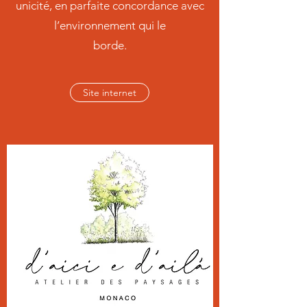
unicité, en parfaite concordance avec
l’environnement qui le
borde.
Site internet