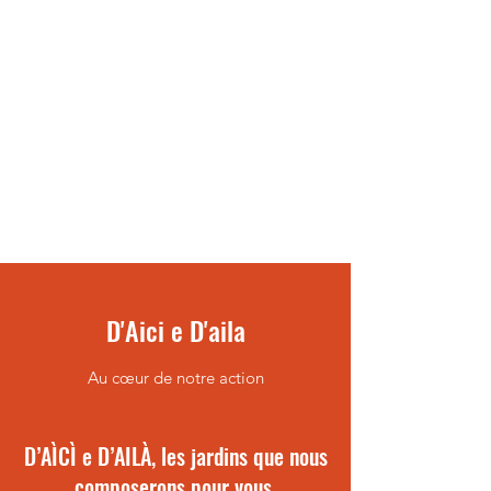
D'Aici e D'aila
Au cœur de notre action
D’AÌCÌ e D’AILÀ, les jardins que nous
composerons pour vous,